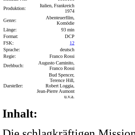
Italien, Frankreich
Produktion:
1974
Abenteuerfilm,
Genre:
Komödie
Länge:
93 min
Format:
DCP
FSK:
12
Sprache:
deutsch
Regie:
Franco Rossi
Augusto Caminito,
Drehbuch:
Franco Rossi
Bud Spencer,
Terence Hill,
Darsteller:
Robert Loggia,
Jean-Pierre Aumont
u.v.a.
Inhalt:
Die schlagkräftigen Mission